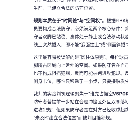
防守者就认为是“阻挡”，但裁判的判罚依据远
生前，已建立合法的防守位置。
规则本质在于“时间差”与“空间权”
。根据FIB
员要构成合法防守，必须满足两个核心条件：
守者双脚已站稳、身体处于静止或合法移动状
线上突然插入，即不能“迎面撞上”或“侧面斜插
这里最容易被误解的是“圆柱体原则”。每位球
脚所占区域向上延伸的空间。如果防守者在自
也不构成阻挡犯规，反而可能被判进攻犯规。
侧身卡位，哪怕只移动了一小步，只要接触发
裁判的实战判罚逻辑聚焦于“谁先占据空
VSPO
防守者若提前一步站在合理冲撞区外且双脚落
进攻犯规；但如果防守者是在对方已经收球起
“未及时建立合法位置”而被判阻挡犯规。