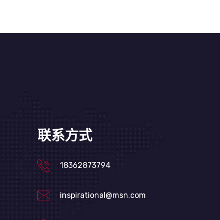
联系方式
18362873794
inspirational@msn.com