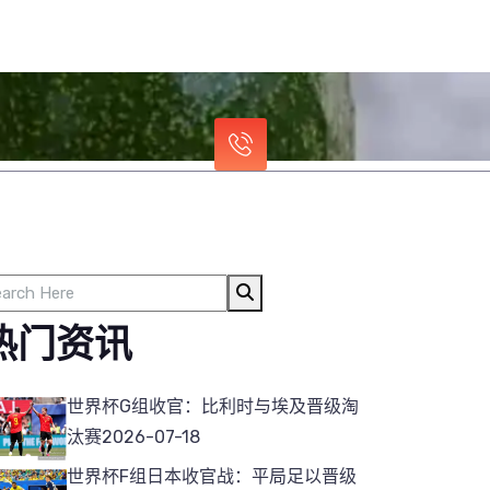
立即致电!
焦企业
服务方向
接洽
vsport官网
18362873794
热门资讯
世界杯G组收官：比利时与埃及晋级淘
汰赛
2026-07-18
世界杯F组日本收官战：平局足以晋级