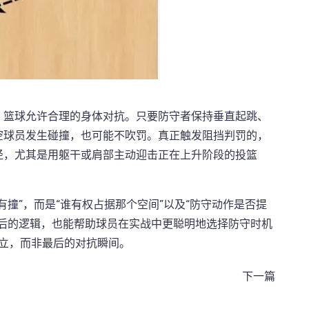
，篮球允许合理的身体对抗。只要防守者保持垂直起跳、
空球员发生碰撞，也可能不吹罚。真正触发阻挡判罚的，
径，尤其是用躯干或肩部主动迎击正在上升阶段的投篮
撞”，而是“谁有权占据那个空间”以及“防守动作是否提
背后的逻辑，也能帮助球员在实战中更聪明地选择防守时机
立，而非最后的对抗瞬间。
下一篇