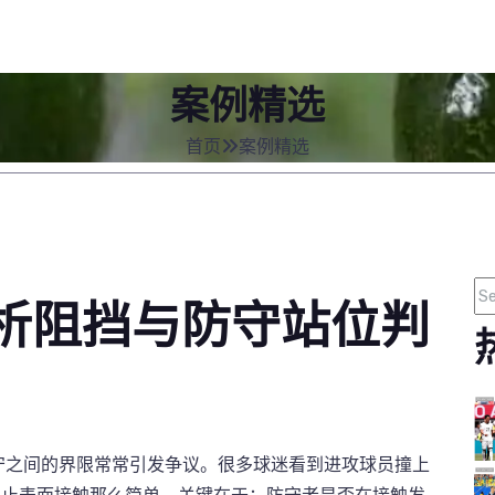
首页
了解
VSPORTS胜利因您更精彩
案例精选
聚
案例精选
首页
案例精选
析阻挡与防守站位判
守之间的界限常常引发争议。很多球迷看到进攻球员撞上