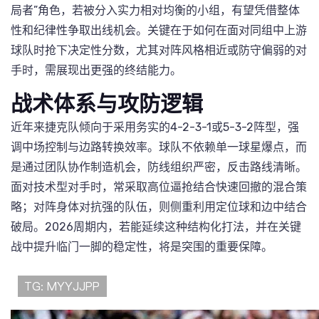
局者”角色，若被分入实力相对均衡的小组，有望凭借整体
性和纪律性争取出线机会。关键在于如何在面对同组中上游
球队时抢下决定性分数，尤其对阵风格相近或防守偏弱的对
手时，需展现出更强的终结能力。
战术体系与攻防逻辑
近年来捷克队倾向于采用务实的4-2-3-1或5-3-2阵型，强
调中场控制与边路转换效率。球队不依赖单一球星爆点，而
是通过团队协作制造机会，防线组织严密，反击路线清晰。
面对技术型对手时，常采取高位逼抢结合快速回撤的混合策
略；对阵身体对抗强的队伍，则侧重利用定位球和边中结合
破局。2026周期内，若能延续这种结构化打法，并在关键
战中提升临门一脚的稳定性，将是突围的重要保障。