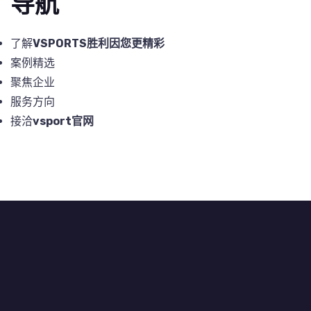
导航
了解
VSPORTS胜利因您更精彩
案例精选
聚焦企业
服务方向
接洽
vsport官网