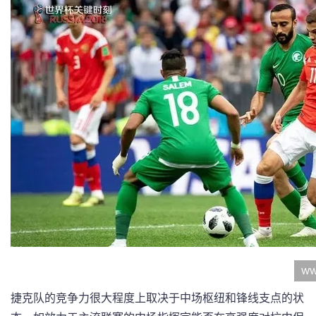
捷克队的竞争力很大程度上取决于中场枢纽和锋线支点的状