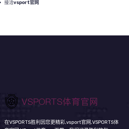
接洽
vsport官网
在VSPORTS胜利因您更精彩,vsport官网,VSPORTS体