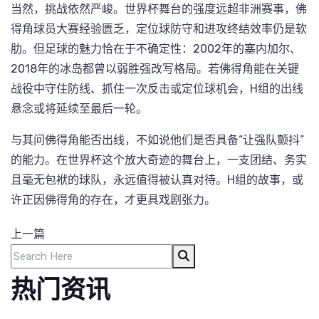
当然，挑战依然严峻。世界杯舞台的强度远超非洲赛事，佛
得角球员大赛经验匮乏，定位球防守和进攻终结效率仍是软
肋。但足球的魅力恰在于不确定性：2002年的塞内加尔、
2018年的冰岛都曾以弱胜强改写格局。若佛得角能在关键
战役中守住防线、抓住一次反击或定位球机会，H组的出线
悬念或将延续至最后一轮。
与其问佛得角能否出线，不如说他们是否具备“让强队颤抖”
的能力。在世界杯这个放大奇迹的舞台上，一支团结、务实
且毫无包袱的球队，永远值得被认真对待。H组的故事，或
许正因佛得角的存在，才更具戏剧张力。
上一篇
热门资讯