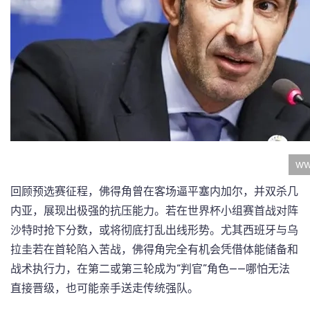
回顾预选赛征程，佛得角曾在客场逼平塞内加尔，并双杀几
内亚，展现出极强的抗压能力。若在世界杯小组赛首战对阵
沙特时抢下分数，或将彻底打乱出线形势。尤其西班牙与乌
拉圭若在首轮陷入苦战，佛得角完全有机会凭借体能储备和
战术执行力，在第二或第三轮成为“判官”角色——哪怕无法
直接晋级，也可能亲手送走传统强队。