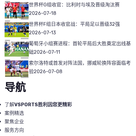
世界杯G组收官：比利时与埃及晋级淘汰赛
2026-07-18
世界杯F组日本收官战：平局足以晋级32强
2026-07-13
葡萄牙小组赛进程：首轮平局后大胜奠定出线基
础
2026-07-11
索尔洛特或首发对阵法国，挪威轮换阵容面临考
验
2026-07-08
导航
了解
VSPORTS胜利因您更精彩
案例精选
聚焦企业
服务方向