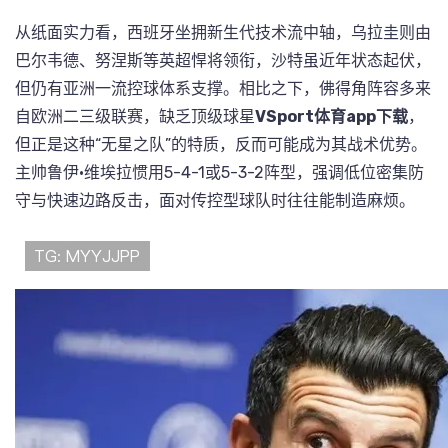
从纸面实力看，西班牙坐拥新生代技术流中轴，乌拉圭则由
巴尔韦德、努涅斯等英超悍将领衔，沙特虽近年状态起伏，
但仍有亚洲一流控球体系支撑。相比之下，佛得角阵容多来
自欧洲二三级联赛，缺乏顶级球星
VSport体育app下载
，
但正是这种“无星之队”的特质，反而可能成为其战术优势。
主帅鲁伊·维埃拉惯用5-4-1或5-3-2阵型，强调低位密集防
守与快速边路反击，面对传控型球队时往往能制造麻烦。