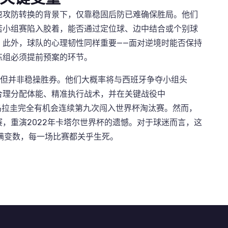
速攻防转换的背景下，仅靠稳固后防已难确保胜局。他们
若小组赛陷入胶着，能否通过定位球、边中结合或个别球
。此外，球队的心理韧性同样重要——面对逆境时能否保持
练组必须提前预案的环节。
，但并非稳操胜券。他们大概率将与西班牙争夺小组头
合理分配体能、精准执行战术，并在关键战役中
乌拉圭完全有机会连续第九次闯入世界杯淘汰赛。然而，
，重演2022年卡塔尔世界杯的遗憾。对于球迷而言，这
满变数，每一场比赛都关乎生死。