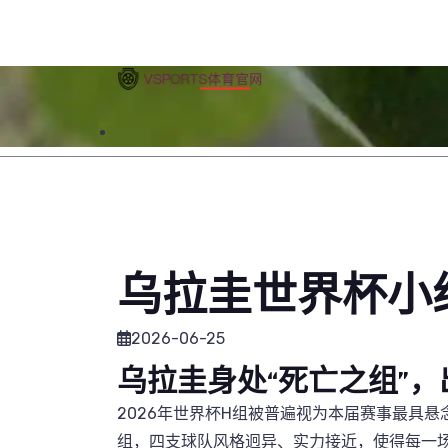
乌拉圭世界杯小
2026-06-25
乌拉圭身处“死亡之组”
2026年世界杯H组被普遍视为本届赛事最具
组，四支球队风格迥异、实力接近，使得每一