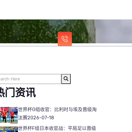
立即致电!
焦企业
服务方向
接洽
vsport官网
18362873794
热门资讯
世界杯G组收官：比利时与埃及晋级淘
汰赛
2026-07-18
世界杯F组日本收官战：平局足以晋级