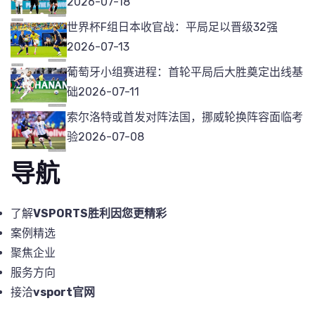
2026-07-18
世界杯F组日本收官战：平局足以晋级32强
2026-07-13
葡萄牙小组赛进程：首轮平局后大胜奠定出线基
础
2026-07-11
索尔洛特或首发对阵法国，挪威轮换阵容面临考
验
2026-07-08
导航
了解
VSPORTS胜利因您更精彩
案例精选
聚焦企业
服务方向
接洽
vsport官网