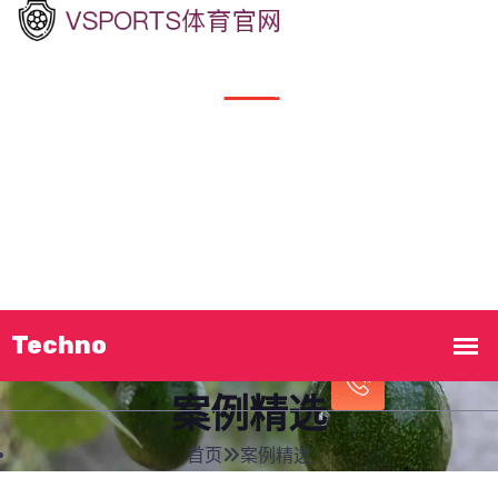
首页
了解
VSPORTS胜利因您更精彩
案例精选
聚焦企业
服务方向
立即致电!
接洽
vsport官网
18362873794
案例精选
首页
案例精选