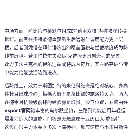
中场方面，萨比策与莱默尔组成的“德甲双核”堪称攻守转换
枢纽。前者在多特蒙德重获新生后远射与调度能力更上层
楼，后者则凭借在拜仁锤炼出的覆盖面积与拦截精度成为防
线前屏障。若主帅拉尔夫·朗尼克选择更具创造力的配置，
效力于法兰克福的伊尔迪兹或将成为奇兵，其左路突破与传
中能力恰能激活边路进攻。
后防线上，效力于斯图加特的米伦科维奇是绝对核心，身高
体壮且出球冷静；搭档大概率是莱比锡的施洛特贝克，两人
在德甲对抗顶级前锋的经验弥足珍贵。边卫位置，右路由经
vsport官网
验丰富的乌尔默坐镇，左路则可能启用年轻但
爆发力惊人的波施。门将毫无悬念属于亚历山大·施吕特，
这位门兴主力本赛季多次上演神扑，反应速度与出击果断性