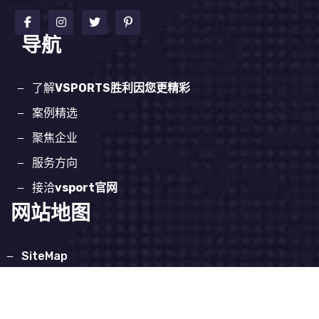
导航
了解
VSPORTS胜利因您更精彩
案例精选
聚焦企业
服务方向
接洽
vsport官网
网站地图
SiteMap
联系方式