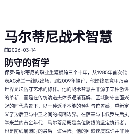
马尔蒂尼战术智慧
2026-03-14
防守的哲学
保罗·马尔蒂尼的职业生涯横跨三个十年，从1985年首次代
表AC米兰一线队出场，到2009年挂靴，他始终是意甲乃至
世界足坛防守艺术的标杆。他的战术智慧并非源于某种激进
的革新，而是在传统清道夫体系逐渐瓦解、区域防守全面兴
起的时代背景下，以一种近乎本能的预判与位置感，重新定
义了边后卫与中卫之间的模糊边界。在萨基与卡佩罗先后执
掌米兰的黄金年代，马尔蒂尼既是高位防线的坚定执行者，
也是防线崩溃时的最后一道保险。他的回追速度或许并非顶