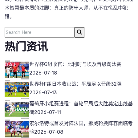
术智慧最本质的注脚：真正的防守大师，从不在慌乱中犯
错。
热门资讯
世界杯G组收官：比利时与埃及晋级淘汰赛
2026-07-18
世界杯F组日本收官战：平局足以晋级32强
2026-07-13
葡萄牙小组赛进程：首轮平局后大胜奠定出线基
础
2026-07-11
索尔洛特或首发对阵法国，挪威轮换阵容面临考
验
2026-07-08