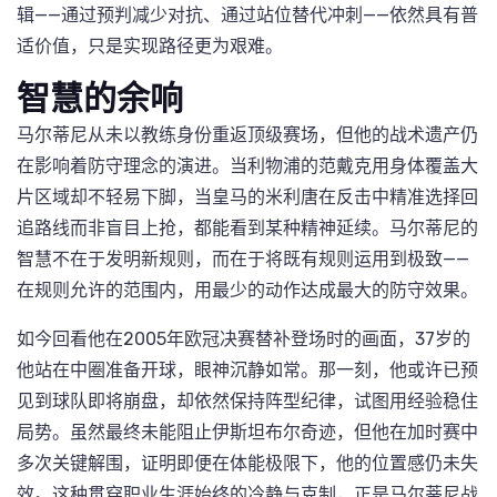
辑——通过预判减少对抗、通过站位替代冲刺——依然具有普
适价值，只是实现路径更为艰难。
智慧的余响
马尔蒂尼从未以教练身份重返顶级赛场，但他的战术遗产仍
在影响着防守理念的演进。当利物浦的范戴克用身体覆盖大
片区域却不轻易下脚，当皇马的米利唐在反击中精准选择回
追路线而非盲目上抢，都能看到某种精神延续。马尔蒂尼的
智慧不在于发明新规则，而在于将既有规则运用到极致——
在规则允许的范围内，用最少的动作达成最大的防守效果。
如今回看他在2005年欧冠决赛替补登场时的画面，37岁的
他站在中圈准备开球，眼神沉静如常。那一刻，他或许已预
见到球队即将崩盘，却依然保持阵型纪律，试图用经验稳住
局势。虽然最终未能阻止伊斯坦布尔奇迹，但他在加时赛中
多次关键解围，证明即便在体能极限下，他的位置感仍未失
效。这种贯穿职业生涯始终的冷静与克制，正是马尔蒂尼战