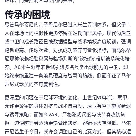
逐球，而是控制人与空间的关系。
传承的困境
尽管马尔蒂尼的儿子丹尼尔已进入米兰青训体系，但父子二
人在球场上的相似性更多停留在姓氏而非风格。现代边后卫
或中卫的成长路径已被数据模型与战术模板高度规训，强调
跑动距离、传球次数、对抗成功率等可量化指标，而马尔蒂
尼那种依赖经验积累与临场判断的“软技能”难以被系统化培
养。AC米兰近年来尝试引进多名具备出球能力的中卫，却
始终未能重建一条兼具硬度与智慧的防线，侧面印证了马尔
蒂尼式球员的不可复制性。
更深层的问题在于足球环境的变化。上世纪90年代，意甲
允许更紧密的身体对抗与战术自由度，后卫有空间施展延迟
与诱导策略；而如今VAR、严格犯规尺度与快节奏攻防转
换，迫使防守者必须更快做出决定，容错率大幅降低。马尔
蒂尼若生于今日，或许会调整自己的比赛方式，但其核心逻