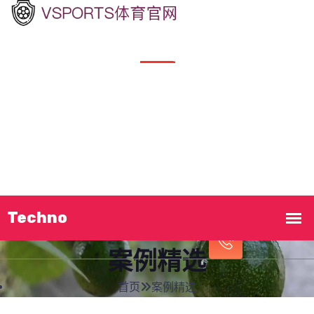
首页
了解
VSPORTS胜利因您更精彩
案例精选
聚焦企业
服务方向
立即致电!
接洽
vsport官网
18362873794
案例精选
首页
案例精选