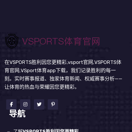
在VSPORTS胜利因您更精彩,vsport官网,VSPORTS体
育官网,VSport体育app下载，我们记录胜利的每一
刻。实时赛事报道、独家体育新闻、权威赛事分析——
让体育的热血与荣耀因您更精彩。
导航
了解
VSPORTS胜利因您更精彩