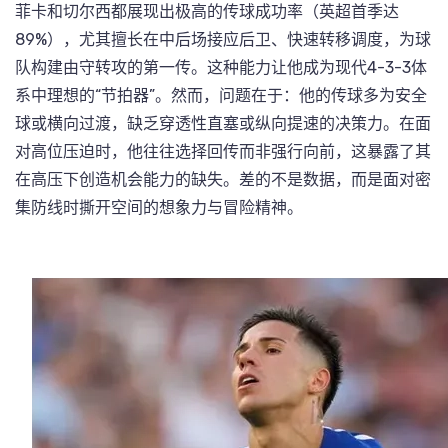
菲卡和切尔西都展现出极高的传球成功率（英超首季达
89%），尤其擅长在中后场接应后卫、快速转移调度，为球
队构建由守转攻的第一传。这种能力让他成为现代4-3-3体
系中理想的“节拍器”。然而，问题在于：他的传球多为安全
球或横向过渡，缺乏穿透性直塞或纵向提速的决策力。在面
对高位压迫时，他往往选择回传而非强行向前，这暴露了其
在高压下创造机会能力的缺失。差的不是数据，而是面对密
集防线时撕开空间的想象力与冒险精神。