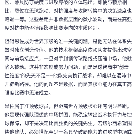
区、兼具防守硬度与进攻爆破的立体输出；即便与赖斯相
比，恩佐在无球跑动、对抗强度与攻防转换中的决策速度也
略逊一筹。这些差距并非数据层面的微小波动，而是在高强
度对抗中能否持续影响比赛走向的本质区别。
阻碍恩佐成为世界顶级的唯一关键问题，是他无法在体系失
效时独立创造价值。他的技术框架高度依赖队友提供出球空
间与前场接应点，一旦对手封锁传球路线或压缩中场，他就
陷入被动。这并非态度或努力问题，而是足球智商中“创造
性维度”的先天不足——他能完美执行战术，却难以在混沌中
开辟新路径。他的问题不是数据，而是其核心能力在真正高
强度比赛中无法成立。
恩佐属于准顶级球员，但距离世界顶级核心还有明显差距。
他是现代强队理想的中场拼图，能稳定输出战术执行力与控
球保障，却不是决定比赛胜负的关键先生。若切尔西希望围
绕他建队，必须搭配至少一名具备破局能力的进攻型中场或