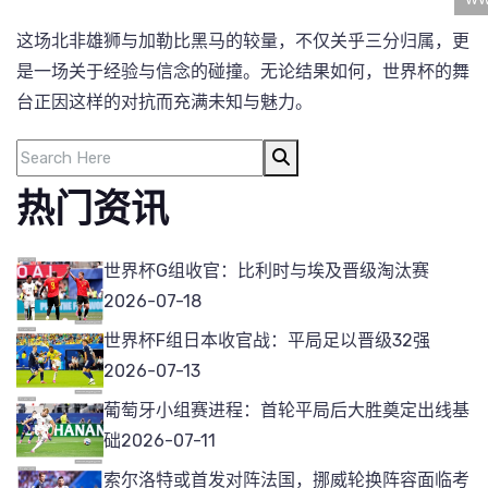
这场北非雄狮与加勒比黑马的较量，不仅关乎三分归属，更
是一场关于经验与信念的碰撞。无论结果如何，世界杯的舞
台正因这样的对抗而充满未知与魅力。
热门资讯
世界杯G组收官：比利时与埃及晋级淘汰赛
2026-07-18
世界杯F组日本收官战：平局足以晋级32强
2026-07-13
葡萄牙小组赛进程：首轮平局后大胜奠定出线基
础
2026-07-11
索尔洛特或首发对阵法国，挪威轮换阵容面临考