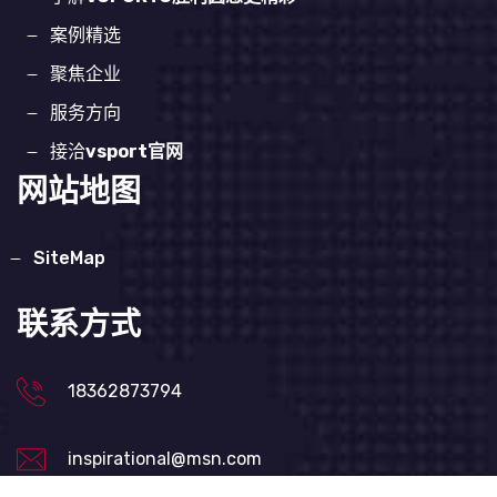
案例精选
聚焦企业
服务方向
接洽
vsport官网
网站地图
SiteMap
联系方式
18362873794
inspirational@msn.com