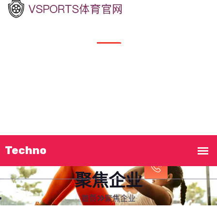
首页
了解
VSPORTS胜利因您更精彩
案例精选
聚焦企业
服务方向
立即致电!
接洽
vsport官网
18362873794
聚焦企业
首页
聚焦企业