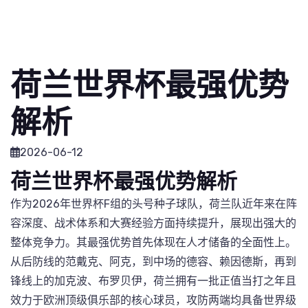
荷兰世界杯最强优势
解析
2026-06-12
荷兰世界杯最强优势解析
作为2026年世界杯F组的头号种子球队，荷兰队近年来在阵
容深度、战术体系和大赛经验方面持续提升，展现出强大的
整体竞争力。其最强优势首先体现在人才储备的全面性上。
从后防线的范戴克、阿克，到中场的德容、赖因德斯，再到
锋线上的加克波、布罗贝伊，荷兰拥有一批正值当打之年且
效力于欧洲顶级俱乐部的核心球员，攻防两端均具备世界级