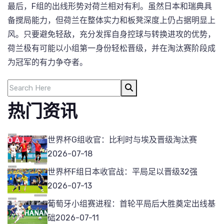
最后，F组的出线形势对荷兰相对有利。虽然日本和瑞典具
备搅局能力，但荷兰在整体实力和板凳深度上仍占据明显上
风。只要避免轻敌，充分发挥自身控球与转换进攻的优势，
荷兰极有可能以小组第一身份轻松晋级，并在淘汰赛阶段成
为冠军的有力争夺者。
热门资讯
世界杯G组收官：比利时与埃及晋级淘汰赛
2026-07-18
世界杯F组日本收官战：平局足以晋级32强
2026-07-13
葡萄牙小组赛进程：首轮平局后大胜奠定出线基
础
2026-07-11