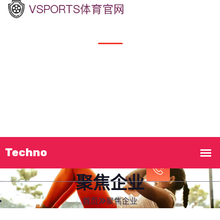
首页
了解
VSPORTS胜利因您更精彩
案例精选
聚焦企业
服务方向
立即致电!
接洽
vsport官网
18362873794
聚焦企业
首页
聚焦企业