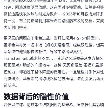
冲刺次数较2023/24赛季减少约12%，尤其在比赛最后20
分钟，回追速度明显放缓。这在面对多特蒙德、法兰克福等
擅长边路快攻的球队时尤为致命——2025年10月客场对阵多
特一役，布兰特正是利用基米希右路回防不及的空档，完成
内切射门得分。
更深层的问题在于角色过载。当拜仁采用4-2-3-1阵型时，
基米希常与另一名中场（如帕夫洛维奇）组成双后腰，但实
际站位中他频繁拉边补位，导致中路出现真空。
Transfermarkt战术热图显示，其活动区域覆盖从本方禁区
弧顶至对方肋部的广阔地带，这种“无死角覆盖”虽提升局部
控制力，却牺牲了整体阵型的稳定性。一旦遭遇对手针对性
高位逼抢，基米希的出球线路极易被压缩，进而引发后场连
锁反应。
数据背后的隐性价值
若仅以进球、助攻等传统数据评判基米希，显然低估其影响