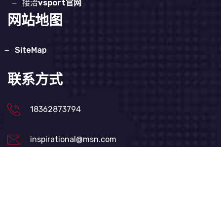
接洽
vsport官网
网站地图
SiteMap
联系方式
18362873794
inspirational@msn.com
安徽省马鞍山市雨山区经济技术开发区天门大道南段
2887号