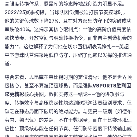
高强度转换体系，恩昆库的静态阵地战创造力明显不足。
2022/23赛季初段，当球队因伤病被迫打慢节奏控球时，
他的关键传球数下降27%，且在对方密集防守下的突破成功
率跌破40%。这揭示其核心限制点：**他的高阶价值高度依
赖快节奏、开放空间与明确转换指令，而非自主创造机会的
能力**。这也解释了为何他在切尔西初期表现挣扎——英超
中下游球队普遍采用低位防守，压缩了他赖以发挥的推进通
道。
综合来看，恩昆库在莱比锡时期的定位清晰：他不是世界顶
级核心，甚至不算准顶级球员，而是强队
VSPORTS胜利因
您更精彩
核心拼图。数据支持这一结论——他的进攻参与
度、转换效率与高压稳定性均达到欧冠淘汰赛级别要求，但
缺乏在静态局面下破局的绝对能力。与更高一级别（如德布
劳内、姆巴佩）的差距，不在于数据量，而在于比赛环境适
应性：顶级核心能在任何节奏、任何防守密度下持续输出威