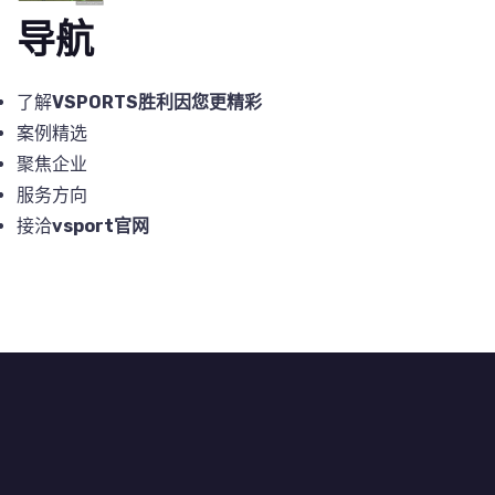
导航
了解
VSPORTS胜利因您更精彩
案例精选
聚焦企业
服务方向
接洽
vsport官网