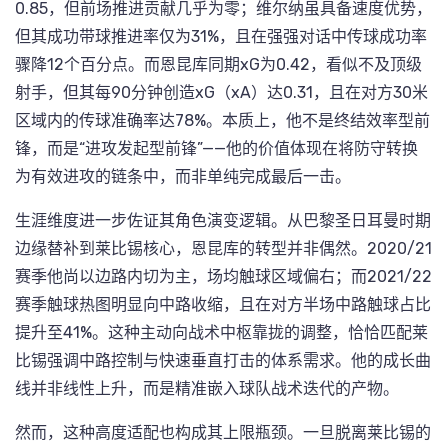
0.85，但前场推进贡献几乎为零；维尔纳虽具备速度优势，
但其成功带球推进率仅为31%，且在强强对话中传球成功率
骤降12个百分点。而恩昆库同期xG为0.42，看似不及顶级
射手，但其每90分钟创造xG（xA）达0.31，且在对方30米
区域内的传球准确率达78%。本质上，他不是终结效率型前
锋，而是“进攻发起型前锋”——他的价值体现在将防守转换
为有效进攻的链条中，而非单纯完成最后一击。
生涯维度进一步佐证其角色演变逻辑。从巴黎圣日耳曼时期
边缘替补到莱比锡核心，恩昆库的转型并非偶然。2020/21
赛季他尚以边路内切为主，场均触球区域偏右；而2021/22
赛季触球热图明显向中路收缩，且在对方半场中路触球占比
提升至41%。这种主动向战术中枢靠拢的调整，恰恰匹配莱
比锡强调中路控制与快速垂直打击的体系需求。他的成长曲
线并非线性上升，而是精准嵌入球队战术迭代的产物。
然而，这种高度适配也构成其上限瓶颈。一旦脱离莱比锡的