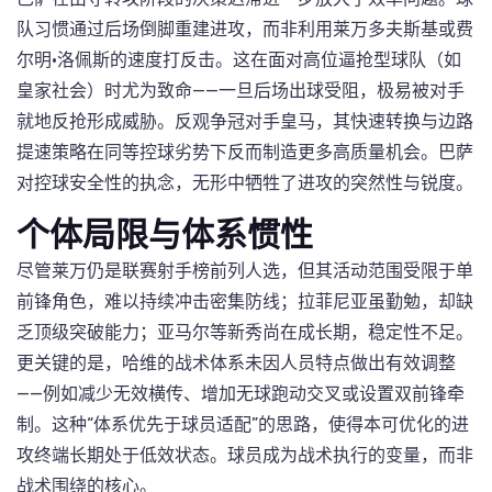
队习惯通过后场倒脚重建进攻，而非利用莱万多夫斯基或费
尔明·洛佩斯的速度打反击。这在面对高位逼抢型球队（如
皇家社会）时尤为致命——一旦后场出球受阻，极易被对手
就地反抢形成威胁。反观争冠对手皇马，其快速转换与边路
提速策略在同等控球劣势下反而制造更多高质量机会。巴萨
对控球安全性的执念，无形中牺牲了进攻的突然性与锐度。
个体局限与体系惯性
尽管莱万仍是联赛射手榜前列人选，但其活动范围受限于单
前锋角色，难以持续冲击密集防线；拉菲尼亚虽勤勉，却缺
乏顶级突破能力；亚马尔等新秀尚在成长期，稳定性不足。
更关键的是，哈维的战术体系未因人员特点做出有效调整
——例如减少无效横传、增加无球跑动交叉或设置双前锋牵
制。这种“体系优先于球员适配”的思路，使得本可优化的进
攻终端长期处于低效状态。球员成为战术执行的变量，而非
战术围绕的核心。