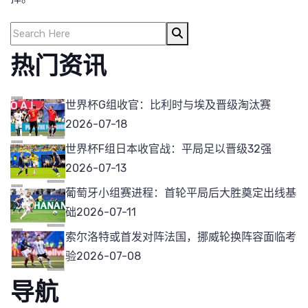
热门资讯
世界杯G组收官：比利时与埃及晋级淘汰赛
2026-07-18
世界杯F组日本收官战：平局足以晋级32强
2026-07-13
葡萄牙小组赛进程：首轮平局后大胜奠定出线基
础
2026-07-11
索尔洛特或首发对阵法国，挪威轮换阵容面临考
验
2026-07-08
导航