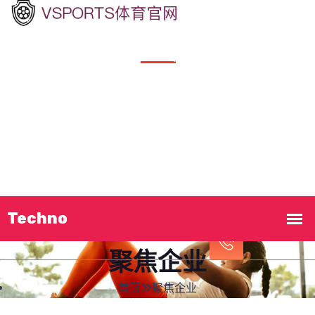
首页
了解
VSPORTS胜利因您更精彩
案例精选
聚焦企业
服务方向
立即致电!
接洽
vsport官网
18362873794
聚焦企业
首页
聚焦企业