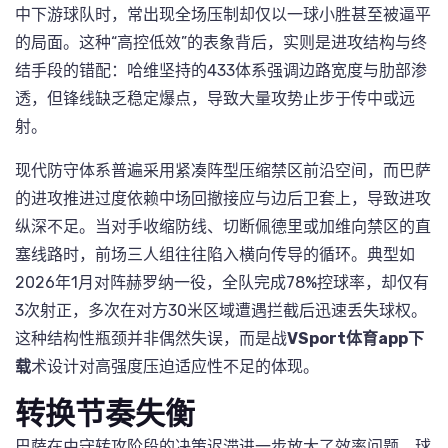
中下游球队时，常出现全场压制却仅以一球小胜甚至被逼平
的局面。这种“高控低效”的表象背后，实则是进攻结构与终
结手段的错配：哈维坚持的433体系强调边路宽度与肋部渗
透，但锋线缺乏稳定爆点，导致大量攻势止步于传中或远
射。
现代防守体系普遍采用紧凑阵型压缩禁区前沿空间，而巴萨
的进攻推进过度依赖中场回撤接应与边后卫套上，导致进攻
纵深不足。当对手收缩防线、切断佩德里或加维向禁区的直
塞线路时，前场三人组往往陷入横向传导的循环。典型如
2026年1月对阵赫罗纳一役，全队完成78%控球率，却仅有
3次射正，多次在对方30米区域遭遇拦截后迅速丢失球权。
这种结构性瓶颈并非偶然失误，而是战
VSport体育app下
载
术设计对高强度压迫适应性不足的体现。
转换节奏失衡
巴萨在由守转攻阶段的决策迟滞进一步放大了效率问题。球