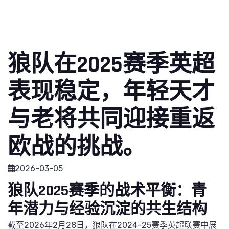
狼队在2025赛季英超
表现稳定，年轻天才
与老将共同迎接重返
欧战的挑战。
2026-03-05
狼队2025赛季的战术平衡：青
年潜力与经验沉淀的共生结构
截至2026年2月28日，狼队在2024–25赛季英超联赛中展