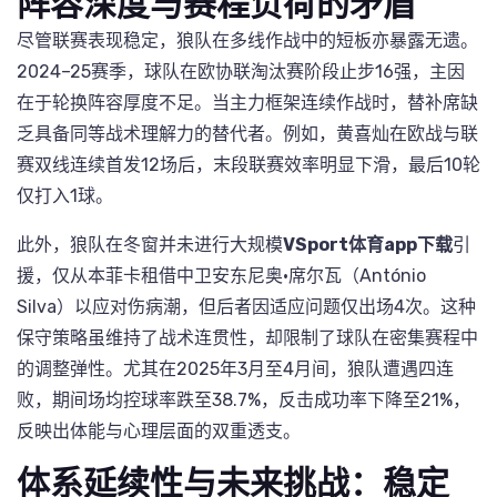
阵容深度与赛程负荷的矛盾
尽管联赛表现稳定，狼队在多线作战中的短板亦暴露无遗。
2024–25赛季，球队在欧协联淘汰赛阶段止步16强，主因
在于轮换阵容厚度不足。当主力框架连续作战时，替补席缺
乏具备同等战术理解力的替代者。例如，黄喜灿在欧战与联
赛双线连续首发12场后，末段联赛效率明显下滑，最后10轮
仅打入1球。
此外，狼队在冬窗并未进行大规模
VSport体育app下载
引
援，仅从本菲卡租借中卫安东尼奥·席尔瓦（António
Silva）以应对伤病潮，但后者因适应问题仅出场4次。这种
保守策略虽维持了战术连贯性，却限制了球队在密集赛程中
的调整弹性。尤其在2025年3月至4月间，狼队遭遇四连
败，期间场均控球率跌至38.7%，反击成功率下降至21%，
反映出体能与心理层面的双重透支。
体系延续性与未来挑战：稳定