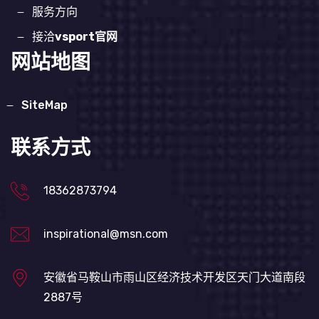
服务方向
接洽
vsport官网
网站地图
SiteMap
联系方式
18362873794
inspirational@msn.com
安徽省马鞍山市雨山区经济技术开发区天门大道南段
2887号